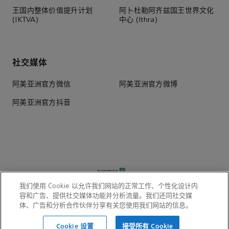
王国内整体价值提升计划
阿卜杜勒阿齐兹国王世界文化
(IKTVA)
中心 (Ithra)
社交媒体
阿美亚洲官方微信
阿美亚洲官方微博
阿美亚洲官方抖音
我们使用 Cookie 以允许我们网站的正常工作、个性化设计内
容和广告、提供社交媒体功能并分析流量。我们还同社交媒
体、广告和分析合作伙伴分享有关您使用我们网站的信息。
© 2026 阿美远东（北京）商业服务有限公司 Aramco Far East
(Beijing) Business Services Co., Ltd. 电话：(+86 10)8590 5900
Cookie 设置
接受所有 Cookie