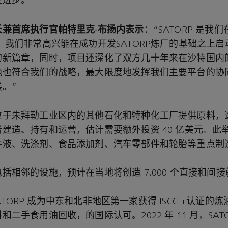
进步。”
长兼首席执行官帕特里克·布扬内表示
：“SATORP 是
 我们非常高兴能在成功开发SATORP炼厂的基础之上
的新篇章，同时，项目还深化了双方几十年来在沙特国内
施也符合我们的战略，最大限度地发挥我们主要平台的协
。”
位于朱拜勒工业区内的其他石化和特种化工厂提供原料，
建造、持有和运营，估计需要额外投资 40 亿美元。此
井液、洗涤剂、食品添加剂、汽车零部件和轮胎等重点制
括相邻的设施，预计在当地将创造 7,000 个直接和间
月，SATORP 成为中东和北非地区第一家获得 ISCC +认证
二手食用油回收，的国际认可。2022 年 11 月，SAT