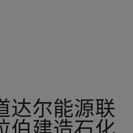
道达尔能源联
拉伯建造石化