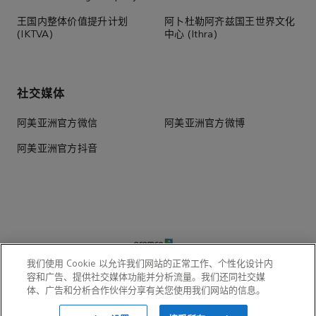
王国内整体价值提升计划
阿卜杜勒阿齐兹国王世界文化
(IKTVA)
中心 (Ithra)
社交媒体
阿美亚洲官方微信
阿美亚洲官方微博
阿美亚洲官方抖音
我们使用 Cookie 以允许我们网站的正常工作、个性化设计内
容和广告、提供社交媒体功能并分析流量。我们还同社交媒
© 2026 阿美远东（北京）商业服务有限公司 Aramco Far East
体、广告和分析合作伙伴分享有关您使用我们网站的信息。
(Beijing) Business Services Co., Ltd. 电话：(+86 10)8590 5900