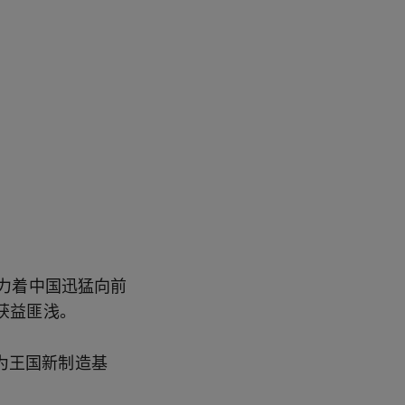
力着中国迅猛向前
获益匪浅。
 为王国新制造基