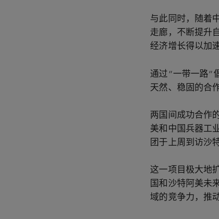
与此同时，随着中
走廊，不断提升
经济增长得以加
通过“一带一路”
天然、稳固的合
两国间成功合作
美和中国兵器工
团于上周到访沙
这一项目极大地
国和沙特阿美未
域的竞争力，推