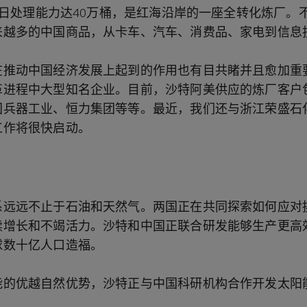
炼油日处理能力达40万桶，是红海沿岸的一座全转化炼厂。
来越多的中国商品，从卡车、汽车、消费品、家电到信息
在推动中国经济发展上起到的作用也有目共睹并且愈加重
革进程中大型知名企业。目前，沙特阿美供应的炼厂客户
国兵器工业、恒力集团等等。最近，我们还与浙江荣盛石
工作将很快启动。
系远远不止于石油和天然气。两国正在共同探索如何应对
续增长和不竭活力。沙特和中国正联合研发能够生产更高
球数十亿人口造福。
能的优越自然优势，沙特正与中国科研机构合作开发太阳