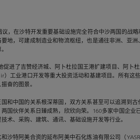
”倡议，在沙特开发重要基础设施完全符合中沙两国的战略
略要地，可建成制造业和物流枢纽，也是通往非洲、亚洲
廊。
极大地促进了吉赞经济城、阿卜杜拉国王港扩建项目、阿卜
-Khair）工业港口开发等重大投资活动和基建项目。所有
人振奋的图景。
王国和中国的关系根深蒂固，双方关系甚至可以追溯到古
两国伙伴关系日臻成熟，欣欣向荣。160多家中国企业
程技术、采购、建筑、通讯、基础设施开发等行业。
和沙特阿美合资的延布阿美中石化炼油有限公司（YASR