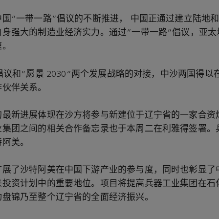
国“一带一路”倡议的不断推进， 中国正通过建立陆地
自身强大的制造业经济实力。通过“一带一路”倡议，亚太
速。
倡议和“愿景 2030”两个发展战略的对接，中沙两国得
作伙伴关系。
的最新进展体现在沙方将参与新建位于辽宁省的一家合资
业集团之间的相关合作备忘录也于本周二在利雅得签署。
特阿美。
扩展了沙特阿美在中国下游产业的参与度，同时也彰显了
来投资计划中的重要地位。项目将提高兵器工业集团在石
动盘锦乃至整个辽宁省的全面经济振兴。