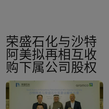
荣盛石化与沙特
阿美拟再相互收
购下属公司股权