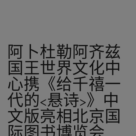
阿卜杜勒阿齐兹
国王世界文化中
心携《给千禧一
代的<悬诗>》中
文版亮相北京国
际图书博览会