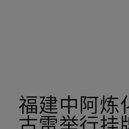
您在：阿美中国
福建中阿炼
古雷举行挂