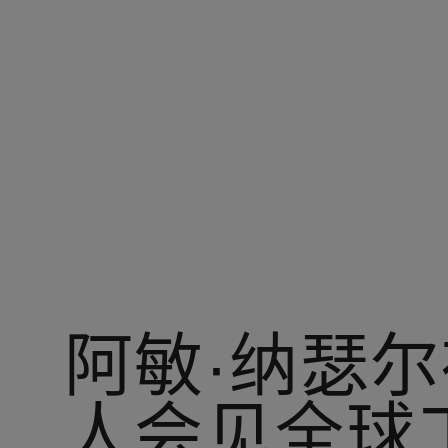
您在：阿美中国
阿敏·纳瑟
人会见全球