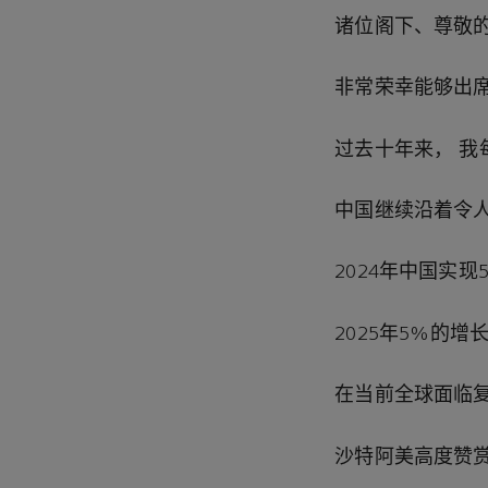
诸位阁下、尊敬
非常荣幸能够出
过去十年来，
我
中国继续沿着令
2024
年中国实现
2025
年
5%
的增
在当前全球面临
沙特阿美高度赞